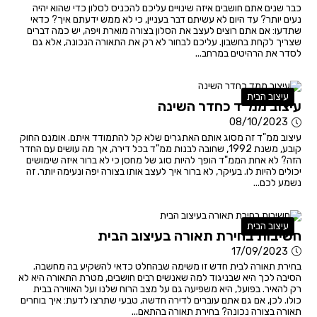
כבר שנים אתם חושבים איזה שינויים עליכם להכניס לסלון כדי שהוא יהיה
נעים יותר? עד היום לא עשיתם דבר בעניין, כי לא ממש ידעתם איך? כדאי
שתדעו: אם אתם רוצים לעצב את הסלון בצורה מוארת ויפה, יש כמה דברים
שצריך לקחת בחשבון. עליכם לבחור לא רק את התאורה הנכונה, אלא גם
לסדר את הרהיטים במרחב...
עיצוב הבית
עיצוב ממ"ד כחדר השינה
08/10/2023
עיצוב ממ"ד זה מסוג אותם האתגרים שלא קל להתמודד איתם. אומנם החוק
קובע, משנת 1992, שחובה לבנות ממ"ד בכל דירה, אך מה עושים עם החדר
הזה? לא אחת הממ"ד הופך להיות סוג של מחסן כי לא ברור איזה שימושים
יכולים להיות לו. בעיקר, לא ברור איך לעצב אותו בצורה יפה ונעימה יותר. זה
נשמע לכם...
עיצוב הבית
חשיבות בחירת תאורה בעיצוב הבית
17/09/2023
בחירת תאורה לבית חדש זו משימה שבהחלט כדאי להשקיע בה מחשבה.
הסיבה לכך היא שבניגוד למה שאנשים רבים חושבים, מטרת התאורה היא לא
רק להאיר. בפועל, היא משפיעה גם על מצב הרוח שלנו ועל האווירה בבית
כולו. לכן, אם גם אתם עוברים לדירה חדשה, טבעי שתרצו לדעת: איך בוחרים
תאורה בצורה נכונה? בחירת תאורה בהתאם...