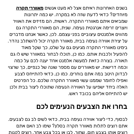
בשנים האחרונות ראיתם אצל לא מעט אנשים
מאווררי תקרה
מיוחדים? כדאי לדעת שזה לא במקרה. יש כמה יתרונות
שמביאים איתם מאווררי התקרה. ראשית, הם מזיזים את האוויר
ויוצרים זרימה אנרגטית נעימה. שנית, הם מאווררי התקרה גם
מהווים אלמנטים עיצוביים בפני עצמם. לכן, כאשר אנחנו מדברים
על יצירת אווירה נעימה בבית, מאוורר תקרה יכול להשתלב נהדר.
בימינו מאווררי התקרה מגיעים גם על שלט, כך שקל מאוד
להפעיל ולכבות אותם. כמו כן, תוכלו לבחור במאוורר שיש לו גם
תאורה. בצורה כזאת למעשה אלמנט אחד יענה לכם על כמה
וכמה דרישות. יש מאווררים עם מספר שונה של כנפיים, כך שרצוי
לבדוק היטב במה אתם בוחרים. כמו כן, כדאי להתייחס לצבע
ואפילו לחומר שממנו עשוי מאוורר התקרה שלכם. כל הפרטים
האלה ביחד ישפיעו על האווירה הנעימה שתוכלו ליצור בבית ולכן
יש להתייחס אליהם בכובד ראש.
בחרו את הצבעים הנעימים לכם
לבסוף, כדי ליצור אווירה נעימה בבית, כדאי לשים לב גם לצבעים.
אתם רוצים לתלות מאוורר תקרה בסלון? שימו לב האם אתם
רוצים אותו בצבע חום, שחור, לבן או בכל צבע אחר. רוצים לקנות