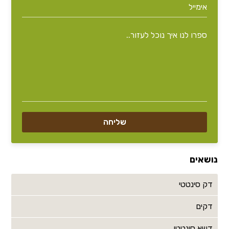
נושאים
דק סינטטי
דקים
דשא סינטטי